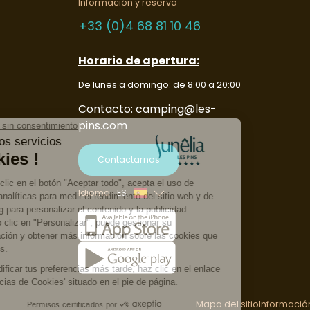
Información y reserva
+33 (0)4 68 81 10 46
Horario de apertura:
De lunes a domingo: de 8:00 a 20:00
Contacto: camping@les-
pins.com
Contactarnos
Idioma
ES
Francés
Inglés
Alemán
Holandés
Mapa del sitio
Información