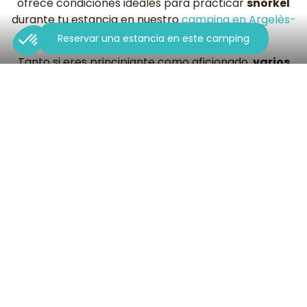
ofrece condiciones ideales para practicar
snorkel
durante tu estancia en nuestro
camping en Argelès-
sur-Mer
.
Reservar una estancia en este camping
Tanto si eres principiante como aficionado,
varios
lugares conocidos
permiten observar una
fauna
marina variada
y colorida. Desde las playas hasta
las
reservas naturales
, cada salida promete una
experiencia única.
Aquí tienes una guía práctica con los mejores lugares
para hacer
snorkel cerca de Argelès-sur-Mer.