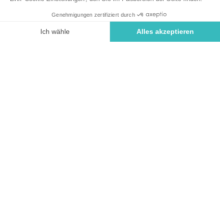
Mobilität (PRM) erleichtert wird und der gesamten
Familie ein unbeschwerter Aufenthalt garantiert ist.
Buchen Sie einen Aufenthalt auf diesem Campingplatz
Entdecken Sie im Detail unsere Einrichtungen und
Ausstattungen, die für Ihren Komfort konzipiert
wurden.
Ein barrierefreier Empfang von Ihrer
Ankunft an