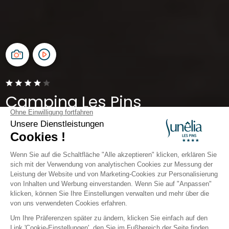
Camping Les Pins
Pyrenäen-Orientales, Argelès-sur-Mer
Öffnen von
1. April 2026
Bis
5. Oktober 2026
Wir vom Campingplatz Sunêlia Les Pins sind fest davon
überzeugt, dass Urlaub ein Synonym für Freiheit,
Entspannung und das Teilen von Momenten sein
sollte. Jeder Bereich wurde so gestaltet, dass die
Fortbewegung von Personen mit eingeschränkter