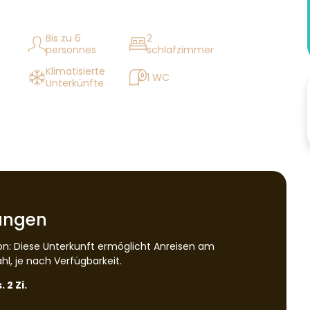
Bis zu 6
2
personnes
schlafzimmer
Klimatisierte
1 WC
Unterkünfte
tungen
ison: Diese Unterkunft ermöglicht Anreisen am
l, je nach Verfügbarkeit.
 2 Zi.