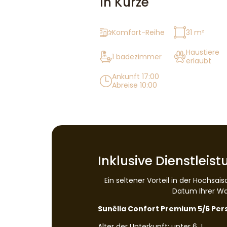
In Kürze
Komfort-Reihe
31 m²
Haustiere
1 badezimmer
erlaubt
Ankunft 17:00
Abreise 10:00
Inklusive Dienstleis
Ein seltener Vorteil in der Hochsa
Datum Ihrer Wah
Sunêlia Confort Premium 5/6 Pers.
Alter der Unterkunft: unter 6 J.