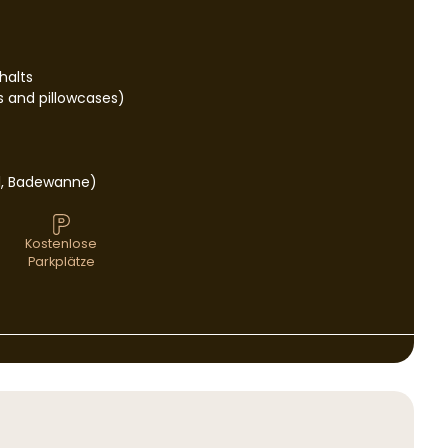
halts
s and pillowcases)
l, Badewanne)
Kostenlose
Parkplätze