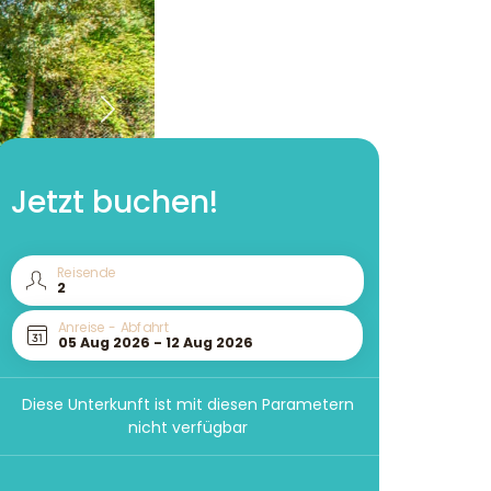
Jetzt buchen!
Reisende
Anreise - Abfahrt
Diese Unterkunft ist mit diesen Parametern
nicht verfügbar