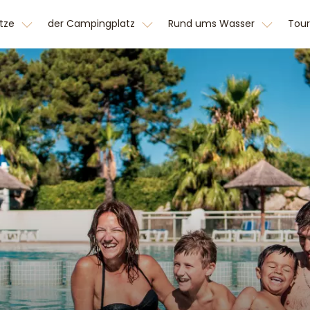
ätze
der Campingplatz
Rund ums Wasser
Tou