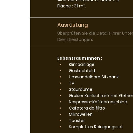
Fläche : 31 m².
Ausrüstung
Überprüfen Sie die Details Ihrer Unt
Dienstleistungen.
Lebensraum Innen :
Klimaanlage
Gaskochfeld
Umwandelbare Sitzbank
TV
Stauräume
Großer Kühlschrank mit Gefrie
Nespresso-Kaffeemaschine
Cafetera de filtro
Mikrowellen
Toaster
Komplettes Reinigungsset