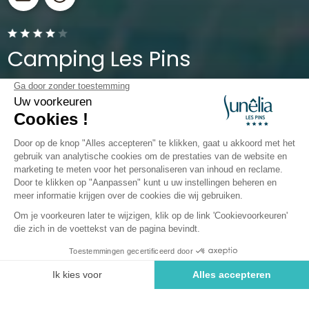
Camping Les Pins
Pyrénées-Orientales, Argelès-sur-Mer
Open van
1 april 2026
Tot
5 oktober 2026
Terug
Sunelia Prestige Duo 2 p 1
kamer
Boek
Niet beschikbaar op deze data
HUURACCOMMODATIE
1 / 4