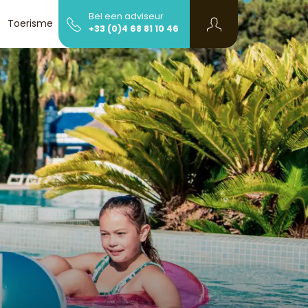
Bel een adviseur
Toerisme
Info en contact
+33 (0)4 68 81 10 46