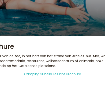
hure
an de zee, in het hart van het strand van Argelès-Sur-Mer, waa
uxe accommodatie, restaurant, wellnesscentrum of animatie, onze
ntie op het Catalaanse platteland.
Camping Sunêlia Les Pins Brochure