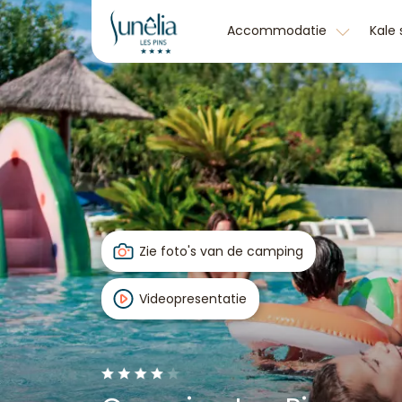
Accommodatie
Kale
Zie foto's van de camping
Videopresentatie