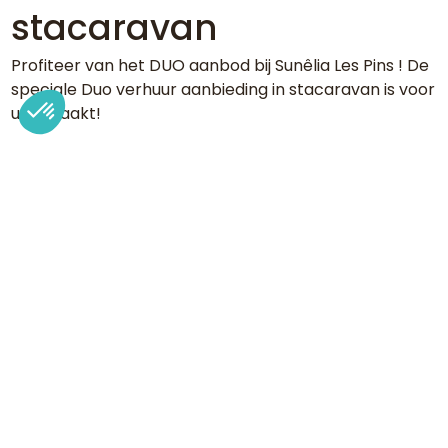
stacaravan
Profiteer van het DUO aanbod bij Sunêlia Les Pins ! De
speciale Duo verhuur aanbieding in stacaravan is voor
u gemaakt!
DUO aanbieding : met 15% korting voor minimaal
2 nachten (alleen in stacaravan) als u een stel
bent, met een baby onder de 3 jaar (behalve
Hemelvaart en Pinksterweekend).
Buiten het seizoen van 01/04/2026 tot 03/07/2026 en
van 29/08/2026 tot 05/10/2026, aanbiedingen kunnen
niet worden gecombineerd en zijn afhankelijk van
beschikbaarheid.
Stel uw data vast