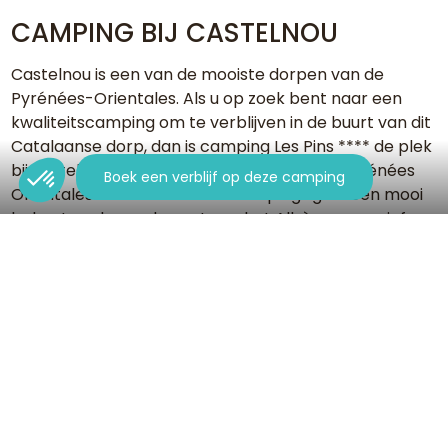
CAMPING BIJ CASTELNOU
Castelnou is een van de mooiste dorpen van de
Pyrénées-Orientales. Als u op zoek bent naar een
kwaliteitscamping om te verblijven in de buurt van dit
Catalaanse dorp, dan is camping Les Pins **** de plek
bij uitstek voor uw kampeervakantie in de Pyrénées
Boek een verblijf op deze camping
Orientales . Deze 4-sterren camping ligt in een mooi
bebost park aan de voet van het Albères-massief en
aan de Middellandse Zee, in Argelès sur Mer.
Het nodigt u uit voor een ontspannen en exotisch
verblijf in de nabijheid van de natuur. Het is slechts een
paar minuten van Castelnou en andere belangrijke
steden in de Pyreneeën-Orientales, waardoor het een
ideaal ontmoetingspunt is. Dankzij de 4-sterren
accommodaties en diensten die de camping