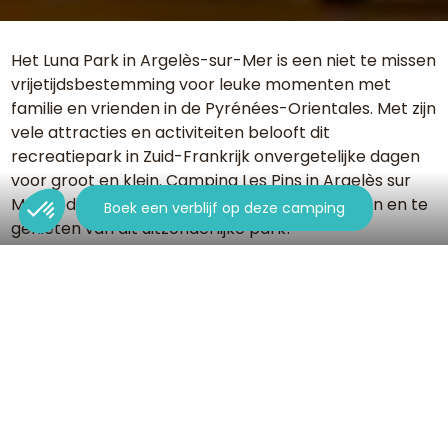
Het Luna Park in Argelès-sur-Mer is een niet te missen
vrijetijdsbestemming voor leuke momenten met
familie en vrienden in de Pyrénées-Orientales. Met zijn
vele attracties en activiteiten belooft dit
recreatiepark in Zuid-Frankrijk onvergetelijke dagen
voor groot en klein. Camping Les Pins in Argelès sur
Mer nodigt je uit om op zijn domein te verblijven en te
Boek een verblijf op deze camping
genieten van dit uitzonderlijke park!
Een onvergetelijke dag in het Luna
Park in Argelès-sur-Mer
Ben je op zoek naar een pretpark om met je kinderen
naartoe te gaan tijdens je vakantie in de Pyrénées-
Orientales? Ga dan naar het Luna Park in Argelès-sur-
Mer, een paradijs voor sensatiezoekers en
familieplezier. Met meer dan 40 attracties biedt het