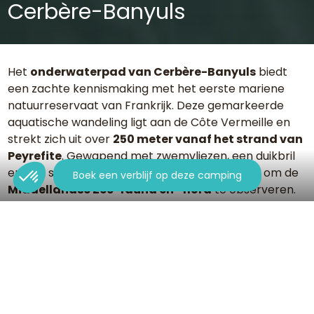
Cerbère-Banyuls
Het
onderwaterpad van Cerbère-Banyuls
biedt
een zachte kennismaking met het eerste mariene
natuurreservaat van Frankrijk. Deze gemarkeerde
aquatische wandeling ligt aan de Côte Vermeille en
strekt zich uit over
250 meter vanaf het strand van
Peyrefite
. Gewapend met zwemvliezen, een duikbril
en een snorkel volg je
5 educatieve stations
om de
Boek een verblijf op deze camping
Middellandse Zee-fauna en -flora
te observeren.
Ons team van de
camping in Argelès-sur-Mer
geeft je
praktische informatie om je bezoek aan de
Catalaanse zeebodem te laten slagen.