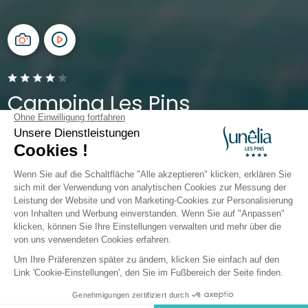
Camping Les Pins
Pyrenäen-Orientales, Argelès-sur-Mer
Öffnen von
1. April 2026
Bis
5. Oktober 2026
Zurück
Cottage Comfort Plus 4/5 p. 2 zi
Buchen Sie
An diesen Tagen nicht verfügbar