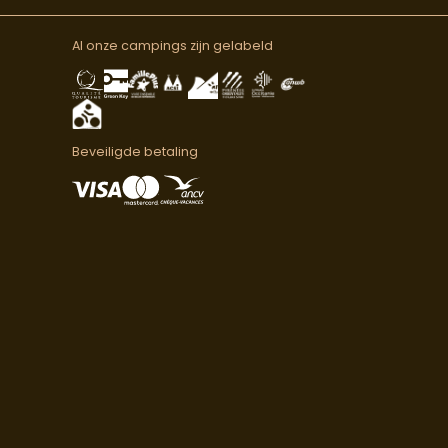
Al onze campings zijn gelabeld
Beveiligde betaling