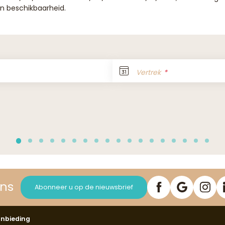
an beschikbaarheid.
Vertrek
ons
Abonneer u op de nieuwsbrief
nbieding