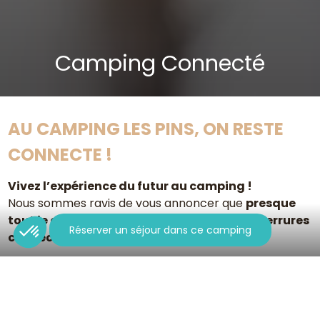
Camping Connecté
AU CAMPING LES PINS, ON RESTE
CONNECTE !
Vivez l’expérience du futur au camping !
Nous sommes ravis de vous annoncer que
presque
tout le camping est désormais équipé de serrures
Réserver un séjour dans ce camping
connectées
.
Fini les tracas avec les clés perdues ou oubliées : vous
accéderez facilement à votre hébergement grâce à
une
solution simple, sécurisée et moderne
.