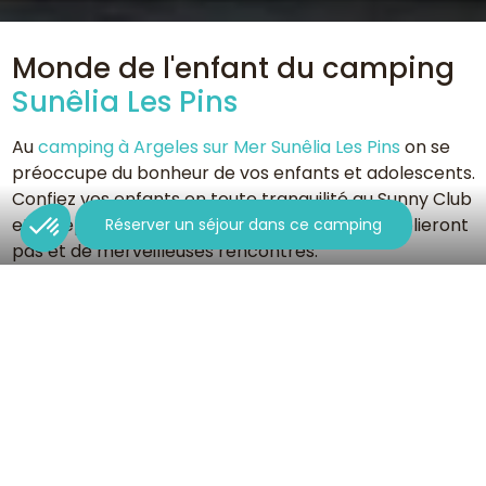
Monde de l'enfant du camping
Sunêlia Les Pins
Au
camping à Argeles sur Mer Sunêlia Les Pins
on se
préoccupe du bonheur de vos enfants et adolescents.
Confiez vos enfants en toute tranquilité au Sunny Club
et ils repartiront avec des souvenirs qu'ils n'oublieront
Réserver un séjour dans ce camping
pas et de merveilleuses rencontres.
En Juillet Août, durant la saison estivale
, le
Sunny
Club
ainsi que le
Club Ados
accueilleront vos petits
dès 5 ans et vos ados dès 13 ans. Pendant vos
vacances dans les Pyrénées-Orientales, c'est un
programme d’activités ludiques, créatives et
sportives amusant qui est proposé à vos enfants !