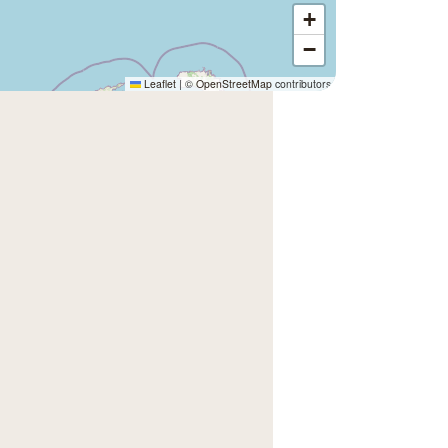
+
−
Leaflet
|
©
OpenStreetMap
contributors