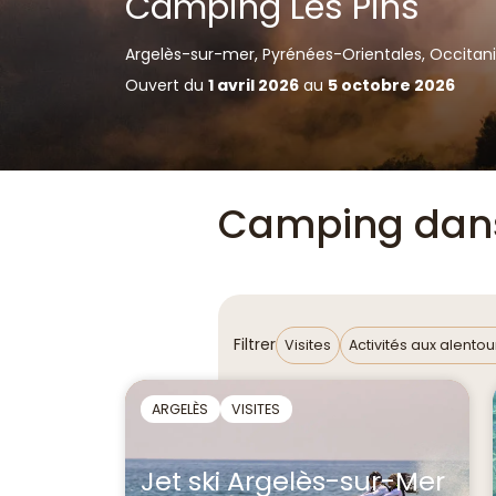
Camping Les Pins
Argelès-sur-mer, Pyrénées-Orientales, Occitan
Ouvert du
1 avril 2026
au
5 octobre 2026
Camping dans 
Filtrer
Visites
Activités aux alentou
ARGELÈS
VISITES
Jet ski Argelès-sur-Mer