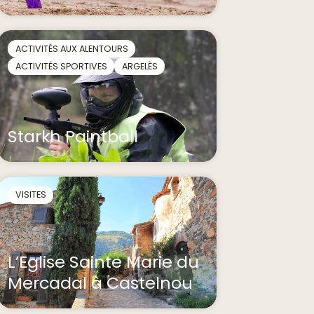
ACTIVITÉS AUX ALENTOURS
ACTIVITÉS SPORTIVES
ARGELÈS
Starkh Paintball
VISITES
L’Eglise Sainte Marie du
Mercadal à Castelnou