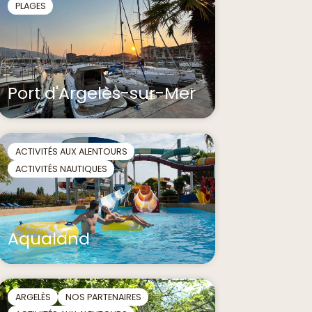
PLAGES
Port d'Argelès-sur-Mer
ACTIVITÉS AUX ALENTOURS
ACTIVITÉS NAUTIQUES
Aqualand
ARGELÈS
NOS PARTENAIRES