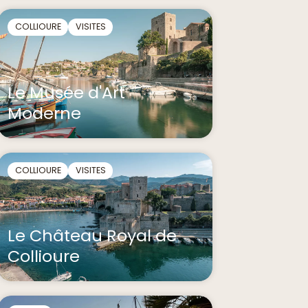
COLLIOURE
VISITES
Le Musée d'Art
Moderne
COLLIOURE
VISITES
Le Château Royal de
Collioure