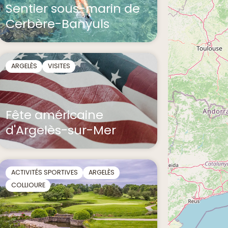
Sentier sous-marin de
Cerbère-Banyuls
ARGELÈS
VISITES
Fête américaine
d'Argelès-sur-Mer
ACTIVITÉS SPORTIVES
ARGELÈS
COLLIOURE