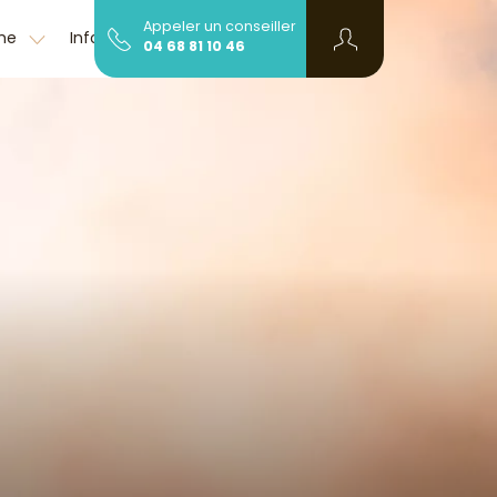
Appeler un conseiller
sme
Infos et contact
04 68 81 10 46