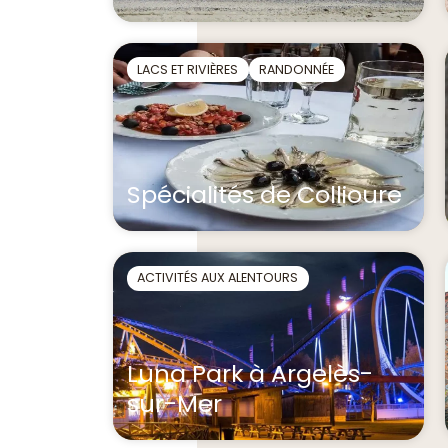
LACS ET RIVIÈRES
RANDONNÉE
Spécialités de Collioure
ACTIVITÉS AUX ALENTOURS
Luna Park à Argelès-
sur-Mer