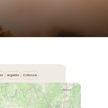
es
Argelès
Collioure