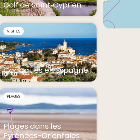
Golf de Saint‑Cyprien
VISITES
Cadaquès en Espagne
PLAGES
Plages dans les
Pyrénées-Orientales