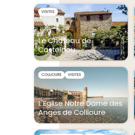
VISITES
Le Chateau de
Castelnou
COLLIOURE
VISITES
L'Eglise Notre Dame des
Anges de Collioure