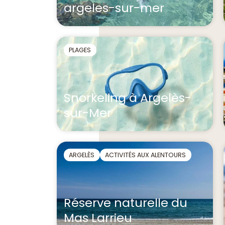
argeles-sur-mer
PLAGES
Snorkeling à Argelès-
sur-Mer
ARGELÈS
ACTIVITÉS AUX ALENTOURS
Réserve naturelle du
Mas Larrieu