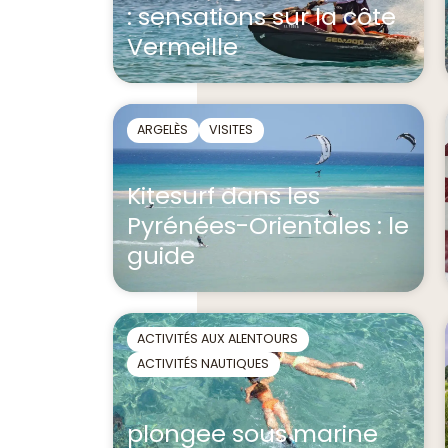
: sensations sur la côte
Vermeille
ARGELÈS
VISITES
Kitesurf dans les
Pyrénées-Orientales : le
guide
ACTIVITÉS AUX ALENTOURS
ACTIVITÉS NAUTIQUES
plongee sous marine