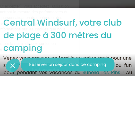
Central Windsurf, votre club
de plage à 300 mètres du
camping
Venez vous amuser en famille ou entre amis pour une
Réserver un séjour dans ce camping
session paddle, catamaran, planche à voile ou fun
boat pendant vos vacances au
Sunêlia Les Pins
! Au
Central Windsurf
Vous pourrez aussi profiter d’un
moment détente sur un transat abrité d’une paillote
et vous baigner en profitant de la vue sur les Albères !
Suivez-nous