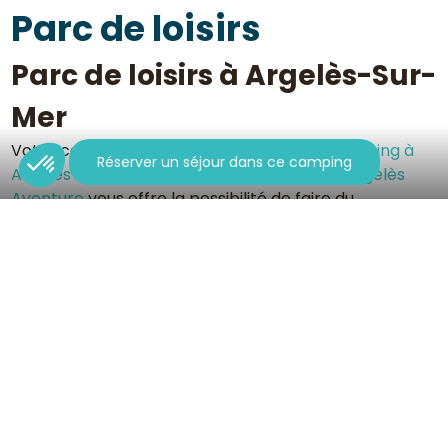
Parc de loisirs
Parc de loisirs à Argelès-Sur-
Mer
Votre complexe de loisirs à proximité du
camping à
Réserver un séjour dans ce camping
Argelès
vous attend pour vous surpasser !
Argelès
Aventure
vous offre la possibilité de faire du
canyoning, de l'accrobranche, du mini golf, du water
jump !
Suivez-nous
S'inscrire à la newsletter